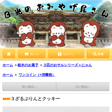
カート
ログイン
検索
ホーム
＞
栃木のお菓子
＞
３匹のおサルシリーズ＋にゃん
ホーム
＞
ワンコイン（+消費税）
前の商品へ
次の商品へ
３ざるぷりんとクッキー