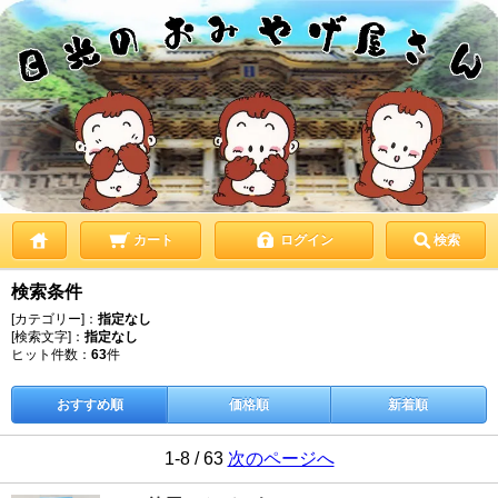
カート
ログイン
検索
検索条件
[カテゴリー]：
指定なし
[検索文字]：
指定なし
ヒット件数：
63
件
おすすめ順
価格順
新着順
1-8 / 63
次のページへ