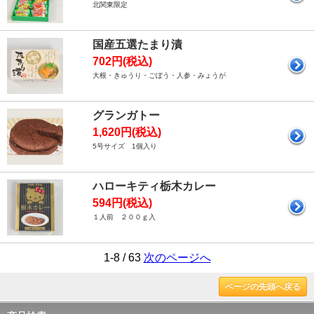
北関東限定
国産五選たまり漬
702円(税込)
大根・きゅうり・ごぼう・人参・みょうが
グランガトー
1,620円(税込)
5号サイズ 1個入り
ハローキティ栃木カレー
594円(税込)
１人前 ２００ｇ入
1-8 / 63
次のページへ
ページの先頭へ戻る