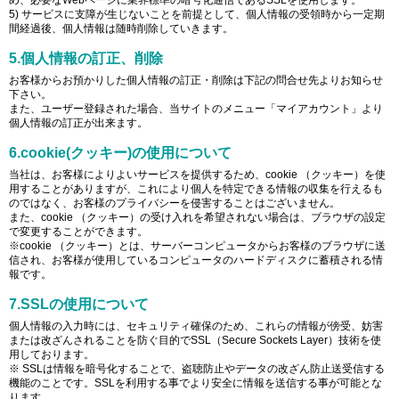
5) サービスに支障が生じないことを前提として、個人情報の受領時から一定期
間経過後、個人情報は随時削除していきます。
5.個人情報の訂正、削除
お客様からお預かりした個人情報の訂正・削除は下記の問合せ先よりお知らせ
下さい。
また、ユーザー登録された場合、当サイトのメニュー「マイアカウント」より
個人情報の訂正が出来ます。
6.cookie(クッキー)の使用について
当社は、お客様によりよいサービスを提供するため、cookie （クッキー）を使
用することがありますが、これにより個人を特定できる情報の収集を行えるも
のではなく、お客様のプライバシーを侵害することはございません。
また、cookie （クッキー）の受け入れを希望されない場合は、ブラウザの設定
で変更することができます。
※cookie （クッキー）とは、サーバーコンピュータからお客様のブラウザに送
信され、お客様が使用しているコンピュータのハードディスクに蓄積される情
報です。
7.SSLの使用について
個人情報の入力時には、セキュリティ確保のため、これらの情報が傍受、妨害
または改ざんされることを防ぐ目的でSSL（Secure Sockets Layer）技術を使
用しております。
※ SSLは情報を暗号化することで、盗聴防止やデータの改ざん防止送受信する
機能のことです。SSLを利用する事でより安全に情報を送信する事が可能とな
ります。