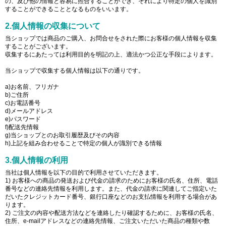
の、及び他の情報と容易に照合することができ、それにより特定の個人を識別
することができることとなるものをいいます。
2.個人情報の収集について
当ショップでは商品のご購入、お問合せをされた際にお客様の個人情報を収集
することがございます。
収集するにあたっては利用目的を明記の上、適法かつ公正な手段によります。
当ショップで収集する個人情報は以下の通りです。
a)お名前、フリガナ
b)ご住所
c)お電話番号
d)メールアドレス
e)パスワード
f)配送先情報
g)当ショップとのお取引履歴及びその内容
h)上記を組み合わせることで特定の個人が識別できる情報
3.個人情報の利用
当社は個人情報を以下の目的で利用させていただきます。
1) お客様への商品の発送および代金の請求のためにお客様の氏名、住所、電話
番号などの連絡先情報を利用します。また、代金の請求に関連してご指定いた
だいたクレジットカード番号、銀行口座などのお支払情報を利用する場合があ
ります。
2) ご注文の内容や配送方法などを連絡したり確認するために、お客様の氏名、
住所、e-mailアドレスなどの連絡先情報、ご注文いただいた商品の種類や数