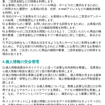
量、ご請求金額などの情報を利用します。
3) お客様に当社が行うキャンペーンや商品・サービスのご案内をするために、
ご利用された履歴や、お客様の氏名、住所、e-mailアドレスなどの連絡先情報
を利用します。
4) 当社のサービス改善を行うために、お客様から寄せられたご意見やアンケー
トの結果、ご利用履歴などを利用します。
5) お客様からのご要望、お問い合わせに対する回答をするために、お客様の氏
名、住所、e-mailアドレスなどの連絡先情報を利用します。
6) お客様からのご注文状況を閲覧いただけるよう、ご注文いただいた商品の種
類や数量、ご請求金額などの情報をヤフー株式会社に対して提供し、表示させ
ます。
7) 不正な目的をもって商品を注文するような方にサービスのご利用をお断りす
るために、不正な目的での利用がなされたと判断したお取引に関するお客様の
氏名、住所、ご注文いただいた商品の種類や数量、ご請求金額などの利用する
場合があります。
4.個人情報の安全管理
1) 個人情報保護法やガイドラインに従って必要な社内体制を整備し、従業員か
ら個人情報の取扱を適正に行う旨の誓約書を取得します。
2) 個人情報の利用を業務上必要な社員だけに制限し、個人情報が含まれる媒体
などの保管・管理などに関する規則を作り、個人情報保護のための予防措置を
講じます。
3) システムに保存されている個人情報については、業務上必要な社員だけが利
用できるようアカウントとパスワードを用意し、アクセス権限管理を実施しま
す。なお、アカウントとパスワードは漏えい、滅失のないよう厳重に管理しま
す。
4) インターネットによる個人情報にかかわるデータ伝送時のセキュリティのた
め、必要なWebページに業界標準の暗号化通信であるSSLを使用します。