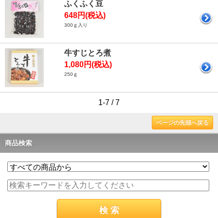
ふくふく豆
648円(税込)
300ｇ入り
牛すじとろ煮
1,080円(税込)
250ｇ
1-7 / 7
ページの先頭へ戻る
商品検索