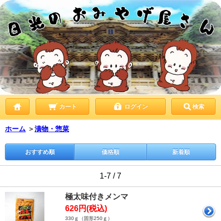
カート
ログイン
検索
ホーム
＞
漬物・惣菜
おすすめ順
価格順
新着順
1-7 / 7
極太味付きメンマ
626円(税込)
330ｇ（固形250ｇ）