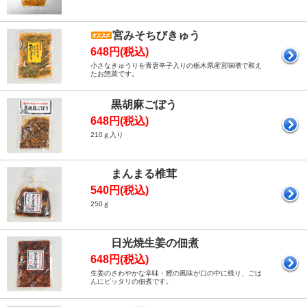
宮みそちびきゅう
648円(税込)
小さなきゅうりを青唐辛子入りの栃木県産宮味噌で和え
たお惣菜です。
黒胡麻ごぼう
648円(税込)
210ｇ入り
まんまる椎茸
540円(税込)
250ｇ
日光焼生姜の佃煮
648円(税込)
生姜のさわやかな辛味・鰹の風味が口の中に残り、ごは
んにピッタリの佃煮です。