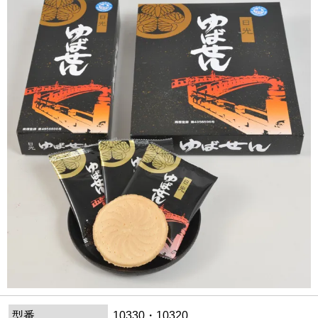
型番
10330・10320