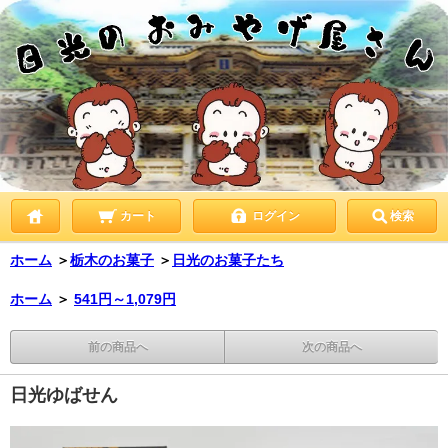
カート
ログイン
検索
ホーム
＞
栃木のお菓子
＞
日光のお菓子たち
ホーム
＞
541円～1,079円
前の商品へ
次の商品へ
日光ゆばせん